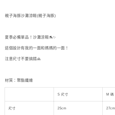
數
數
量
量
親子海豚沙灘涼鞋(親子海豚)
減
增
少
加
夏季必備單品！沙灘涼鞋🐬✨
這個設計有我的一面和媽媽的一面！
注意尺寸不要搞錯🙏
材質：聚酯纖維
S 尺寸
M 碼
尺寸
25cm
27c