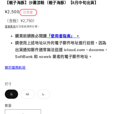
示
【親子海豚】沙灘涼鞋（親子海豚）【8月中旬出貨】
方
案
2
定
¥2,500
已停產
1
價
（含稅）
¥2,750
）
運輸費用
在交易結束時計算
。
購買前請務必
閱讀
「使用者指南」 。
請使用上述地址以外的電子郵件地址進行註冊，因為
出貨通知郵件通常無法送達 icloud.com、docomo、
SoftBank 和 ezweb 業者的電子郵件地址。
關於國際航班
尺寸
子
子
子
S
M
L
類
類
類
已
已
已
售
售
售
數量
罄
罄
罄
或
或
或