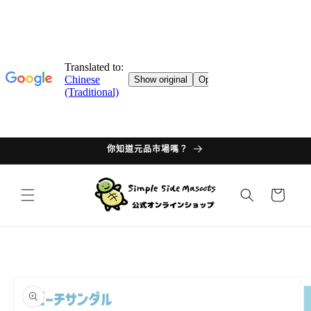
跳轉至
目錄
你知道元品市場嗎？
購
物
車
產品資
訊過多