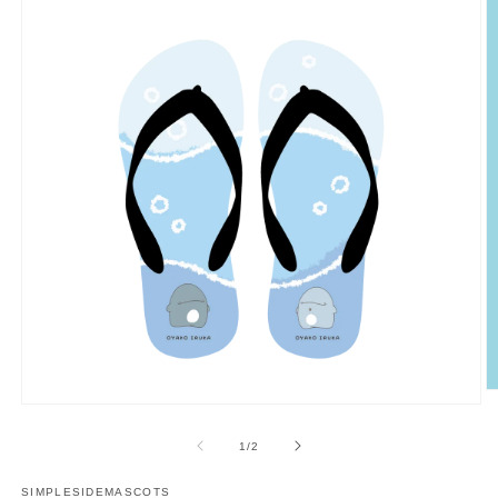
多
媒
/
1
/
2
體
展
SIMPLESIDEMASCOTS