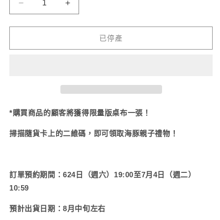
無
無
無
【母
【母
法
法
法
供
供
供
子
子
貨
貨
貨
海
海
已停產
豬】
豬】
三
三
段
段
鈴
水
（母
（母
子
子
*購買商品的顧客將獲得限量版桌布一張！
海
海
掃描隨貨卡上的二維碼，即可領取海豚親子禮物！
豬）
豬）
【8
【8
月
月
訂單預約期間：6
中
中
24日（週六）19:00至7月4日（週二）
旬
旬
10:59
出
出
預計出貨日期：8月中旬左右
貨】
貨】