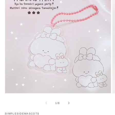
多
媒
/
1
/
8
體
展
SIMPLESIDEMASCOTS