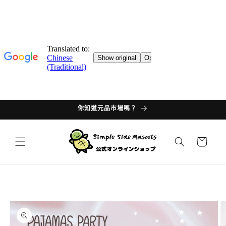
跳轉至
目錄
你知道元品市場嗎？
購
物
車
產品資
訊過多