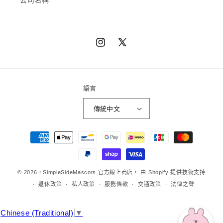
公司名稱
Instagram
X（推
特）
語言
傳統中文
章
程
方
法
© 2026，
SimpleSideMascots 官方線上商店，
由 Shopify 提供技術支持
退休政策
私人政策
服務條款
交通政策
法律之聲
Chinese (Traditional)
▼