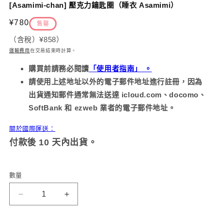
示
[Asamimi-chan] 壓克力鑰匙圈（睡衣 Asamimi）
方
案
定
¥780
售罄
1
2
價
（含稅）
¥858
）
運輸費用
在交易結束時計算
。
購買前請務必
閱讀
「使用者指南」 。
請使用上述地址以外的電子郵件地址進行註冊，因為
出貨通知郵件通常無法送達 icloud.com、docomo、
SoftBank 和 ezweb 業者的電子郵件地址。
關於國際運送：
付款後 10 天內出貨。
數量
【Asamimi-
【淺
chan】
見