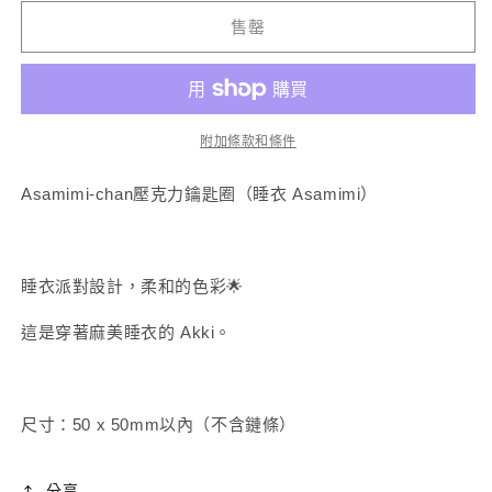
Asamimi（睡
醬】
售罄
衣）
淺
數
見
量
的
減
數
附加條款和條件
少
量
增
Asamimi-chan
壓克力鑰匙圈（睡衣 Asamimi）
加
了
睡衣派對設計，柔和的色彩🌟
這是穿著麻美睡衣的 Akki。
尺寸：50 x 50mm以內（不含鏈條）
分享