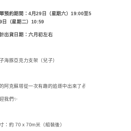
月
數
首
量
單預約期間：
4月29日（星期六）19:00至5
批
減
9日（星期二）10:59
發
少
貨】
計出貨日期：六月初左右
數
量
增
子海豚亞克力支架（兒子）
加
的阿克蘇塔從一次有趣的追逐中出來了✌️
迎我們✨
寸：約 70 x 70m
米（組裝後）