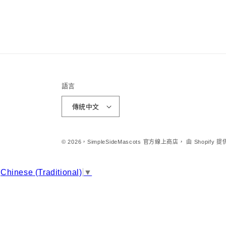
語言
傳統中文
© 2026，
SimpleSideMascots 官方線上商店，
由 Shopify
Chinese (Traditional)
▼