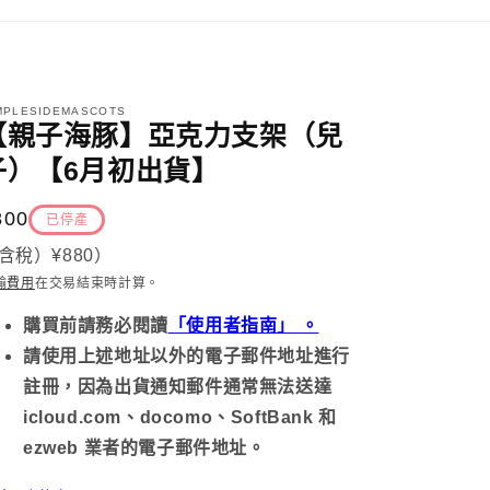
MPLESIDEMASCOTS
【親子海豚】亞克力支架（兒
子）【6月初出貨】
定
800
已停產
價
含稅）
¥880
）
輸費用
在交易結束時計算
。
購買前請務必
閱讀
「使用者指南」 。
請使用上述地址以外的電子郵件地址進行
註冊，因為出貨通知郵件通常無法送達
icloud.com、docomo、SoftBank 和
ezweb 業者的電子郵件地址。