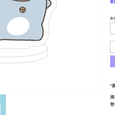
關
數
*
掃
物