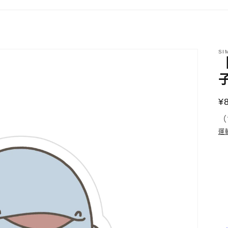
SI
¥
（
運