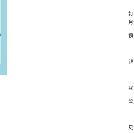
訂
月
預
親
我
歡
尺