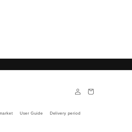
購
註
物
冊
車
 market
User Guide
Delivery period