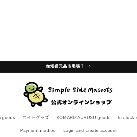
你知道元品市場嗎？
 goods
ロイトグッズ
KOMARIZAURUSU goods
In stock
Payment method
Login and create account