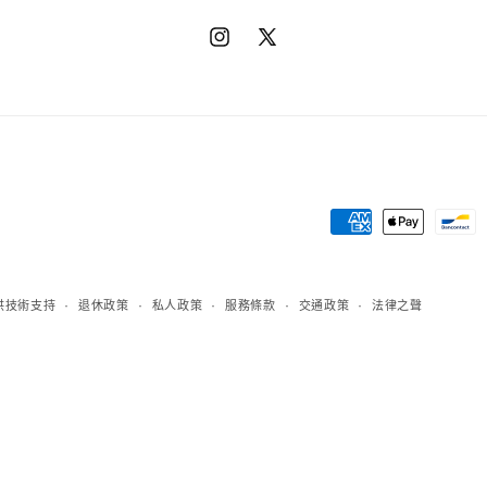
Instagram
X（推
特）
章
程
方
 提供技術支持
退休政策
私人政策
服務條款
交通政策
法律之聲
法