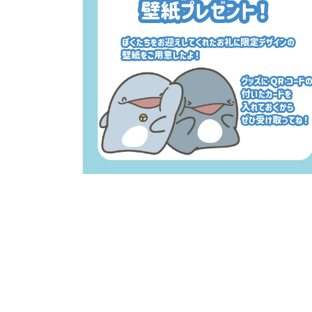
示
方
案
1
多
媒
體
系
統
方
案
2