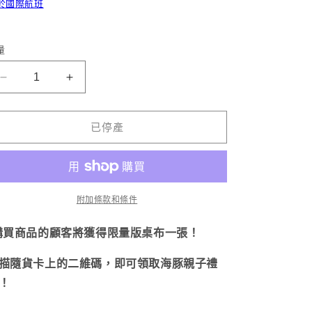
於國際航班
量
[Oyako
【海
Kaibuta]
豬
Akatsuri
父
已停產
支
母
持
及
（兒
幼
子）
崽】
[6
附加條款和條件
曉
月
支
購買商品的顧客將獲得限量版桌布一張！
第
撐
一
描隨貨卡上的二維碼，即可領取海豚親子禮
架
批
！
（Chiko）
出
【六
貨]