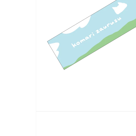
Apri
contenuti
multimediali
1
nella
finestra