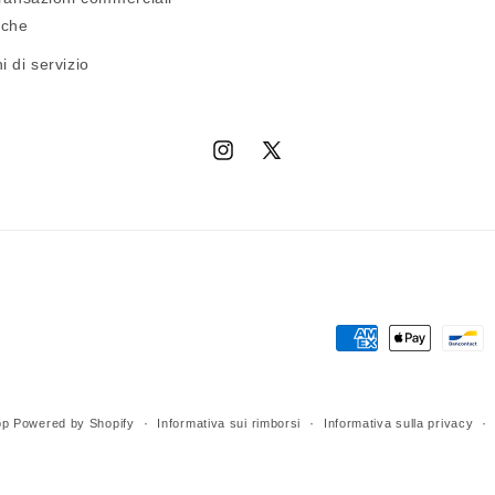
iche
i di servizio
Instagram
X
(Twitter)
Metodi
di
conversazione
op
Powered by Shopify
Informativa sui rimborsi
Informativa sulla privacy