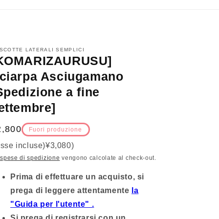
SCOTTE LATERALI SEMPLICI
KOMARIZAURUSU]
ciarpa Asciugamano
Spedizione a fine
ettembre]
rezzo
2,800
Fuori produzione
asse incluse)
¥3,080
)
stino
 spese di spedizione
vengono calcolate al check-out.
Prima di effettuare un acquisto, si
prega
di leggere attentamente
la
"Guida per l'utente" .
Si prega di registrarsi con un