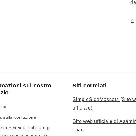
da
rmazioni sul nostro
Siti correlati
zio
SimpleSideMascots (Sito 
unio
ufficiale)
ca sulla corruzione
Sito web ufficiale di Asami
zione basata sulla legge
chan
transazioni commerciali