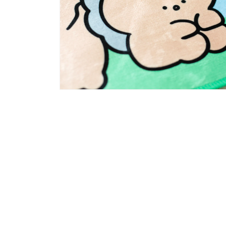
Apri
contenuti
multimediali
4
nella
finestra
modello