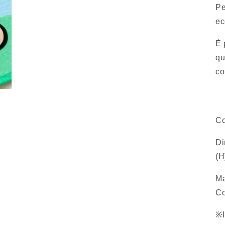
Pe
ec
È 
qu
co
Co
Di
(H
Ma
Co
※