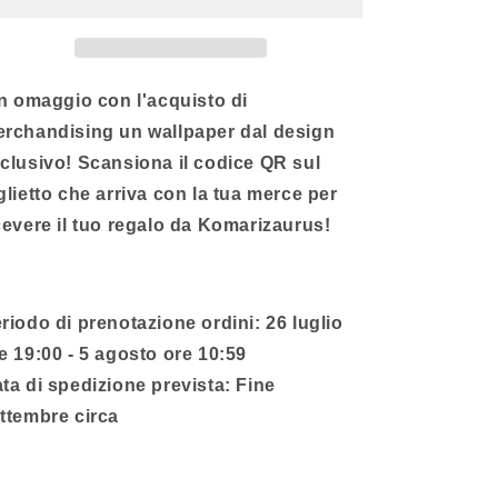
[Spedizione
[Spedizione
a
a
fine
fine
settembre]
settembre]
In omaggio con l'acquisto di
rchandising un wallpaper dal design
clusivo!
Scansiona il codice QR sul
glietto che arriva con la tua merce per
cevere il tuo regalo da Komarizaurus!
riodo di prenotazione ordini: 26 luglio
e 19:00 - 5 agosto ore 10:59
ta di spedizione prevista: Fine
ttembre circa