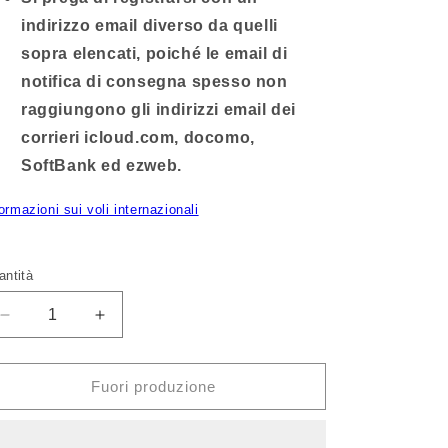
indirizzo email diverso da quelli
sopra elencati, poiché le email di
notifica di consegna spesso non
raggiungono gli indirizzi email dei
corrieri icloud.com, docomo,
SoftBank ed ezweb.
ormazioni sui voli internazionali
antità
Diminuisci
Aumenta
quantità
quantità
per
per
[KOMARIZAURUSU]
[KOMARIZAURUSU]
Fuori produzione
Sciarpa
Sciarpa
Asciugamano
Asciugamano