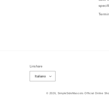
specif
Termin
Linshare
Italiano
© 2026,
SimpleSideMascots Official Online Sh