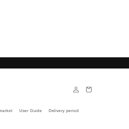
Accesso
Noleggio
 market
User Guide
Delivery period