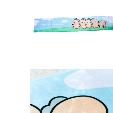
modello
Apri
contenuti
multimediali
2
nella
finestra
modello