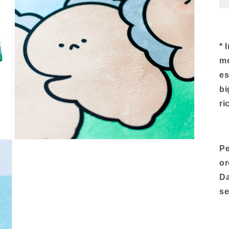
* 
me
es
bi
ri
Apri
Pe
contenuti
multimediali
or
3
nella
Da
finestra
modello
se