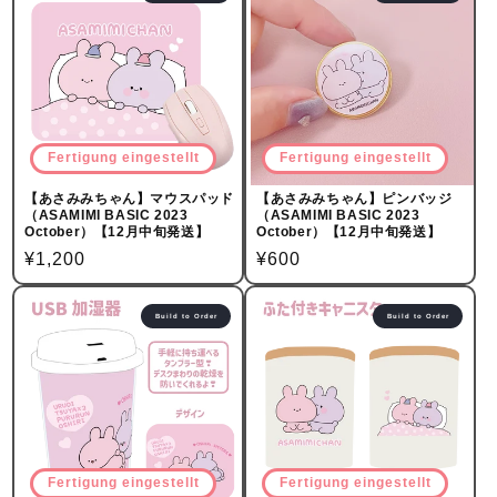
Fertigung eingestellt
Fertigung eingestellt
【あさみみちゃん】マウスパッド
【あさみみちゃん】ピンバッジ
（ASAMIMI BASIC 2023
（ASAMIMI BASIC 2023
October）【12月中旬発送】
October）【12月中旬発送】
Normalpreis
¥1,200
Normalpreis
¥600
Build to Order
Build to Order
Fertigung eingestellt
Fertigung eingestellt