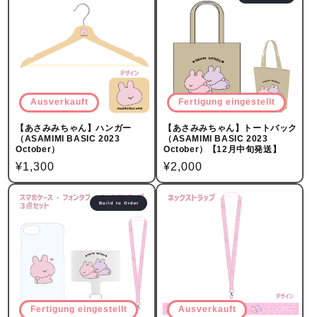
Ausverkauft
Fertigung eingestellt
【あさみみちゃん】ハンガー
【あさみみちゃん】トートバック
（ASAMIMI BASIC 2023
（ASAMIMI BASIC 2023
October）
October）【12月中旬発送】
Normalpreis
¥1,300
Normalpreis
¥2,000
Build to Order
Fertigung eingestellt
Ausverkauft