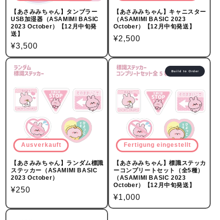
【あさみみちゃん】タンブラー
【あさみみちゃん】キャニスター
USB加湿器（ASAMIMI BASIC
（ASAMIMI BASIC 2023
2023 October）【12月中旬発
October）【12月中旬発送】
送】
Normalpreis
¥2,500
Normalpreis
¥3,500
Build to Order
Ausverkauft
Fertigung eingestellt
【あさみみちゃん】ランダム標識
【あさみみちゃん】標識ステッカ
ステッカー（ASAMIMI BASIC
ーコンプリートセット（全5種）
2023 October）
（ASAMIMI BASIC 2023
October）【12月中旬発送】
Normalpreis
¥250
Normalpreis
¥1,000