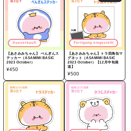
Ausverkauft
Fertigung eingestellt
【あさみみちゃん】 ぺんぎんス
【あさみみちゃん】トラ四角缶マ
テッカー（ASAMIMI BASIC
グネット（ASAMIMI BASIC
2023 October）
2023 October）【12月中旬発
送】
Normalpreis
¥450
Normalpreis
¥500