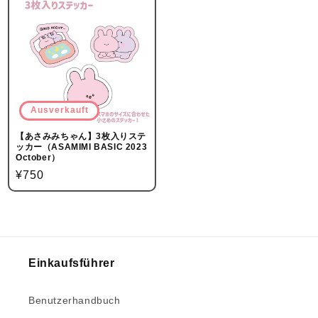
Ausverkauft
【あさみみちゃん】3枚入りステ
ッカー（ASAMIMI BASIC 2023
October）
Normalpreis
¥750
Einkaufsführer
Benutzerhandbuch