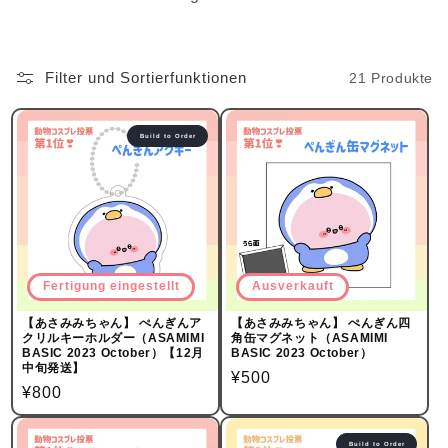
Filter und Sortierfunktionen
21 Produkte
Build to Order
Fertigung eingestellt
Ausverkauft
【あさみみちゃん】 ぺんぎんア
【あさみみちゃん】 ぺんぎん四
クリルキーホルダー（ASAMIMI
角缶マグネット（ASAMIMI
BASIC 2023 October）【12月
BASIC 2023 October）
中旬発送】
Normalpreis
¥500
Normalpreis
¥800
Build to Order