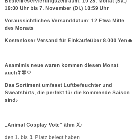
Bestellreservierungszeitraum: 10
28. Monat (Sa.)
e
19:00 Uhr bis 7. November (Di.) 10:59 Uhr
g
o
Voraussichtliches Versanddatum: 12
Etwa Mitte
r
i
des Monats
e
:
Kostenloser Versand für Einkäufeüber 8.000 Yen🔥
Asamimis neue waren kommen diesen Monat
auch❣🐰♡
Das Sortiment umfasst Luftbefeuchter und
Sweatshirts, die perfekt für die kommende Saison
sind♪
„Animal Cosplay Vote“ ähm Ⅹ♪
den 1. bis 3. Platz belegt haben